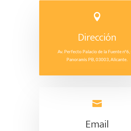

Dirección
Av. Perfecto Palacio de la Fuente nº6,
Panoramis PB, 03003, Alicante.

Email